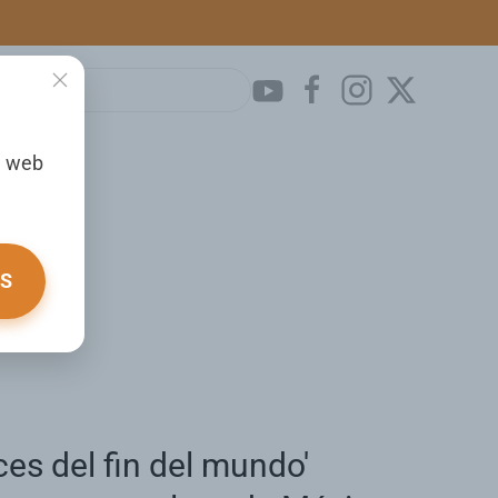
a web
OS
es del fin del mundo'