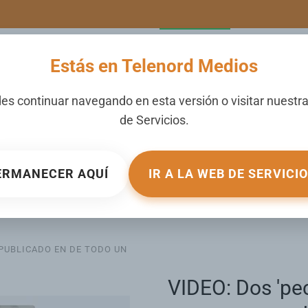
LERIA
NOTICIAS
CANALES
SECCIONES
NOSOTROS
Estás en Telenord Medios
es continuar navegando en esta versión o visitar nuestr
de
Servicios
.
har por el Día
ERMANECER AQUÍ
IR A LA WEB DE SERVICI
como deudor
 PUBLICADO EN
DE TODO UN
VIDEO: Dos 'pec