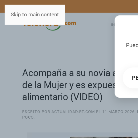
MEDIOS
SERVICIOS
Skip to main content
INICIO
GA
Pued
Acompaña a su novia a marc
P
de la Mujer y es expuesto 
alimentario (VIDEO)
ESCRITO POR ACTUALIDAD.RT.COM EL
11 MARZO 2026
.
POCO
.