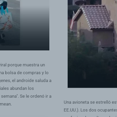
viral porque muestra un
na bolsa de compras y lo
genes, el androide saluda a
iales abundan los
 semana". Se le ordenó ir a
Una avioneta se estrelló es
romean.
EE.UU.). Los dos ocupantes 