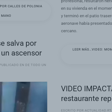
profesional, resultaron her
 POR CALLES DE POLONIA
en su vivienda en el momen
y terminó en el patio trase
N MANO
aeronave había presentado 
cercano.
e salva por
LEER MÁS…VIDEO: MOM
 un ascensor
 PUBLICADO EN
DE TODO UN
VIDEO IMPACTA
restaurante rep
ESCRITO POR ACTUALIDAD.RT