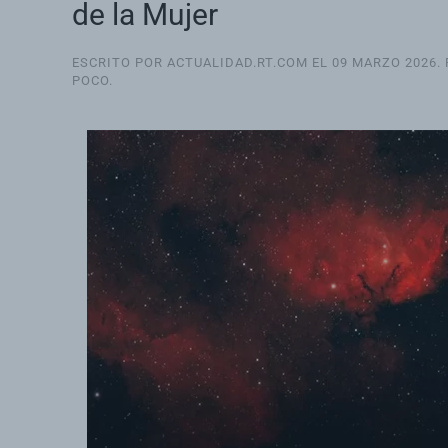
de la Mujer
ESCRITO POR ACTUALIDAD.RT.COM EL
09 MARZO 2026
.
POCO
.