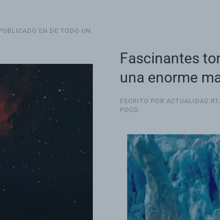
 PUBLICADO EN
DE TODO UN
Fascinantes to
una enorme mas
ESCRITO POR ACTUALIDAD.RT
POCO
.