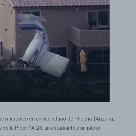
te miércoles en un vecindario de Phoenix (Arizona,
de la Piper PA-28, un estudiante y un piloto