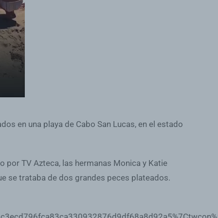
dos en una playa de Cabo San Lucas, en el estado
do por TV Azteca, las hermanas Monica y Katie
 que se trataba de dos grandes peces plateados.
cd796fca83ca330932876d9df68a8d92a5%7Ctwcon%5Es1_