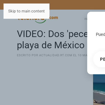
MEDIOS
SERVICIOS
Skip to main content
INICIO
GA
VIDEO: Dos 'peces de
Pued
playa de México
ESCRITO POR ACTUALIDAD.RT.COM EL
10 MARZO 2026
.
P