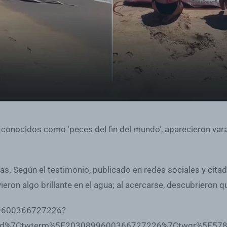
conocidos como 'peces del fin del mundo', aparecieron vara
as. Según el testimonio, publicado en redes sociales y cita
vieron algo brillante en el agua; al acercarse, descubrieron
99600366727226?
d%7Ctwterm%5E2030899600366727226%7Ctwgr%5E578c3e