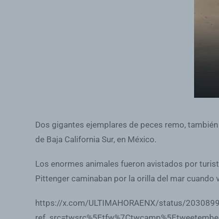
Dos gigantes ejemplares de peces remo, también 
de Baja California Sur, en México.
Los enormes animales fueron avistados por turist
Pittenger caminaban por la orilla del mar cuando 
https://x.com/ULTIMAHORAENX/status/20308
ref_src=twsrc%5Etfw%7Ctwcamp%5Etweetembe