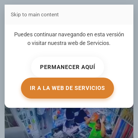
Skip to main content
Estás en Telenord Medios
FUERTE VIDEO: Asalto a
Puedes continuar navegando en esta versión
una tienda de móviles toma
o visitar nuestra web de
Servicios
.
un giro inesperado
PERMANECER AQUÍ
ESCRITO POR ACTUALIDAD.RT.COM EL
02 MARZO 2026
.
PUBLICADO EN
DE TODO UN POCO
.
IR A LA WEB DE SERVICIOS