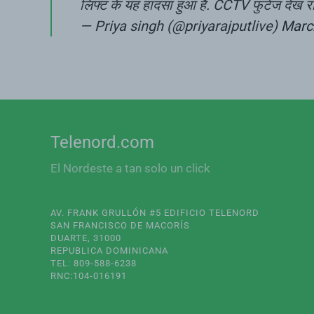
लिफ्ट के यह हादसा हुआ है. CCTV फुटेज देख रोंगट
— Priya singh (@priyarajputlive)
Marc
Telenord.com
El Nordeste a tan solo un click
AV. FRANK GRULLÓN #5 EDIFICIO TELENORD
SAN FRANCISCO DE MACORÍS
DUARTE, 31000
REPUBLICA DOMINICANA
TEL: 809-588-6238
RNC:104-016191