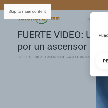
MEDIOS
SERVICIOS
Skip to main content
INICIO
GA
FUERTE VIDEO: Un ho
Pued
por un ascensor
ESCRITO POR ACTUALIDAD.RT.COM EL
05 MARZO 2026
.
P