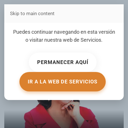
Skip to main content
Estás en Telenord Medios
Boletín de visas mes de
Puedes continuar navegando en esta versión
septiembre 2024
o visitar nuestra web de
Servicios
.
ESCRITO POR AGUEDA VARGAS EL
15 AGOSTO 2024
.
PUBLICADO EN
MIGRACIÓN AL DÍA
.
PERMANECER AQUÍ
IR A LA WEB DE SERVICIOS