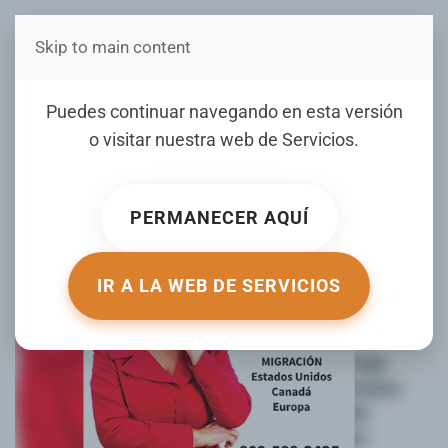
Skip to main content
Estás en Telenord Medios
BOLETIN DE VISAS MES DE
Puedes continuar navegando en esta versión
JULIO 2022
o visitar nuestra web de
Servicios
.
ESCRITO POR AGUEDA VARGAS EL
01 JULIO 2022
. PUBLICADO
EN
MIGRACIÓN AL DÍA
.
PERMANECER AQUÍ
IR A LA WEB DE SERVICIOS