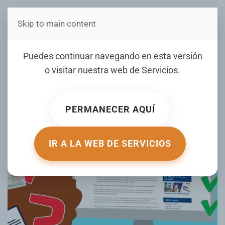
Skip to main content
Estás en Telenord Medios
Omitir información en su
Puedes continuar navegando en esta versión
solicitud de visa puede ser
o visitar nuestra web de
Servicios
.
perjudicial
PERMANECER AQUÍ
ESCRITO POR DO.USEMBASSY.GOV EL
30 JULIO 2021
.
PUBLICADO EN
MIGRACIÓN AL DÍA
.
IR A LA WEB DE SERVICIOS