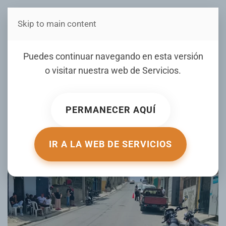
Skip to main content
Estás en Telenord Medios
Niño de dos años muere
Puedes continuar navegando en esta versión
tras ser atropellado por
o visitar nuestra web de
Servicios
.
motociclista en Santiago
Este
PERMANECER AQUÍ
ESCRITO POR LISTINDIARIO.COM EL
03 JUNIO 2026
.
PUBLICADO EN
NACIONALES
.
IR A LA WEB DE SERVICIOS