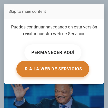
Skip to main content
Estás en Telenord Medios
Trump elogia al fallecido
Puedes continuar navegando en esta versión
Jesse Jackson, un “buen
o visitar nuestra web de
Servicios
.
hombre, con mucha
personalidad y coraje"
PERMANECER AQUÍ
ESCRITO POR ELDIA EL
17 FEBRERO 2026
. PUBLICADO EN
INTERNACIONALES
.
IR A LA WEB DE SERVICIOS