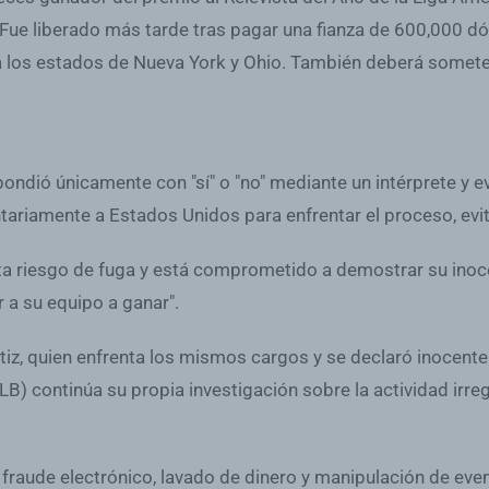
Fue liberado más tarde tras pagar una fianza de 600,000 dó
s a los estados de Nueva York y Ohio. También deberá some
pondió únicamente con "sí" o "no" mediante un intérprete y e
ntariamente a Estados Unidos para enfrentar el proceso, evi
 riesgo de fuga y está comprometido a demostrar su inocenc
r a su equipo a ganar".
tiz, quien enfrenta los mismos cargos y se declaró inocent
B) continúa su propia investigación sobre la actividad irre
fraude electrónico, lavado de dinero y manipulación de eve