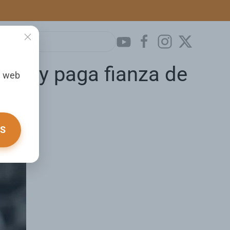
nal y paga fianza de
a web
OS