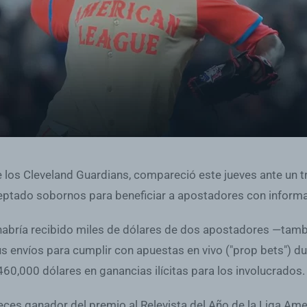
 los Cleveland Guardians, compareció este jueves ante un tr
eptado sobornos para beneficiar a apostadores con informa
 habría recibido miles de dólares de dos apostadores —tam
sus envíos para cumplir con apuestas en vivo ("prop bets") d
0,000 dólares en ganancias ilícitas para los involucrados.
veces ganador del premio al Relevista del Año de la Liga Ame