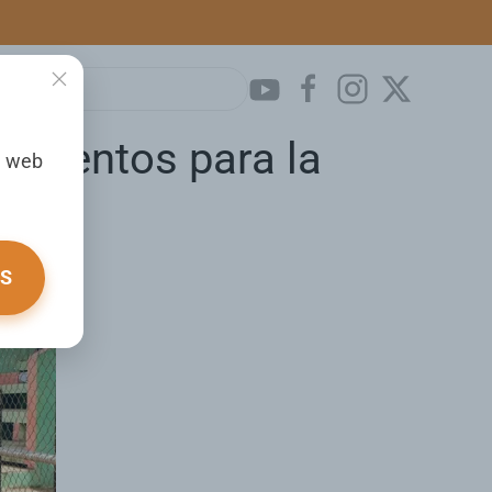
namientos para la
a web
OS