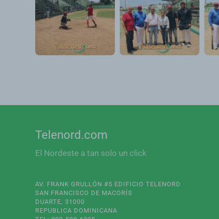
Telenord.com
El Nordeste a tan solo un click
AV. FRANK GRULLÓN #5 EDIFICIO TELENORD
SAN FRANCISCO DE MACORÍS
DUARTE, 31000
REPUBLICA DOMINICANA