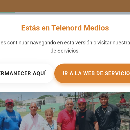
LERIA
NOTICIAS
CANALES
SECCIONES
NOSOTROS
Estás en Telenord Medios
 Francisco inician entre
es continuar navegando en esta versión o visitar nuestr
de
Servicios
.
EN
GALERIA
.
ERMANECER AQUÍ
IR A LA WEB DE SERVICI