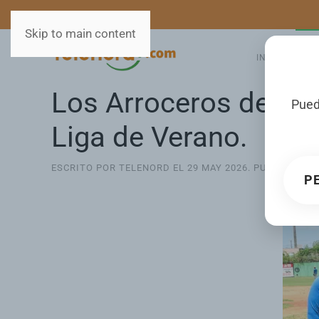
MEDIOS
SERVICIOS
Skip to main content
INICIO
GA
Los Arroceros de San
Pued
Liga de Verano.
ESCRITO POR TELENORD EL
29 MAY 2026
. PUBLICADO 
P