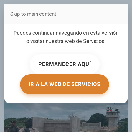
Skip to main content
Estás en Telenord Medios
Puedes continuar navegando en esta versión
Refuerzan vigilancia preventiva en
o visitar nuestra web de
Servicios
.
Dajabón ante situación en Haití
ESCRITO POR DIARIOLIBRE.COM EL
PERMANECER AQUÍ
06 ABRIL 2026
.
PUBLICADO EN
NOTICIAS
.
IR A LA WEB DE SERVICIOS