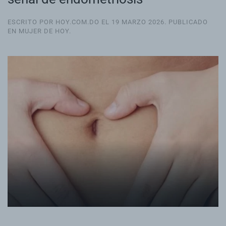
ESCRITO POR HOY.COM.DO EL
19 MARZO 2026
. PUBLICADO
EN
MUJER DE HOY
.