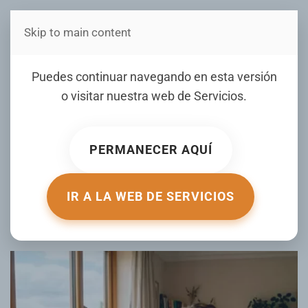
Skip to main content
Estás en Telenord Medios
Puedes continuar navegando en esta versión
o visitar nuestra web de
Servicios
.
No es el maquillaje: errores de
técnica que afectan tu apariencia (y
PERMANECER AQUÍ
cómo evitarlos)
IR A LA WEB DE SERVICIOS
ESCRITO POR MEJORCONSALUD.AS.COM EL
21 JUNIO 2026
.
PUBLICADO EN
MUJER DE HOY
.