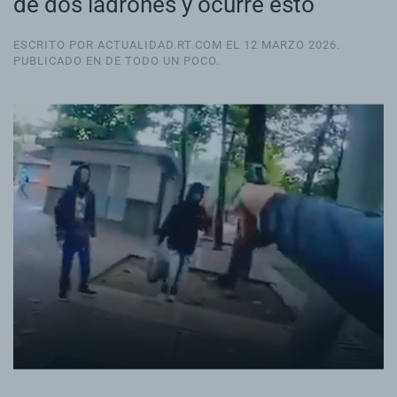
de dos ladrones y ocurre esto
ESCRITO POR ACTUALIDAD.RT.COM EL
12 MARZO 2026
.
PUBLICADO EN
DE TODO UN POCO
.