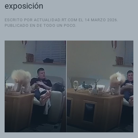
exposición
ESCRITO POR ACTUALIDAD.RT.COM EL
14 MARZO 2026
.
PUBLICADO EN
DE TODO UN POCO
.