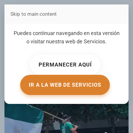
Skip to main content
Estás en Telenord Medios
Puedes continuar navegando en esta versión
o visitar nuestra web de
Servicios
.
Hincha saca a pasear a un toro para
alentar a la selección de México
PERMANECER AQUÍ
ESCRITO POR ACTUALIDAD.RT.COM EL
21 JUNIO 2026
.
PUBLICADO EN
DE TODO UN POCO
.
IR A LA WEB DE SERVICIOS