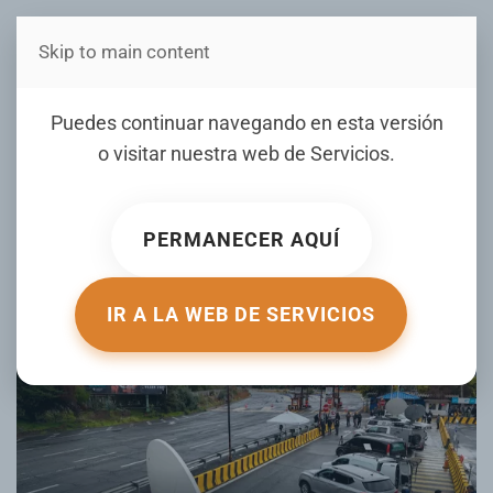
Skip to main content
Estás en Telenord Medios
En Chile: Encuentran el
Puedes continuar navegando en esta versión
cuerpo del cuarto de cinco
o visitar nuestra web de
Servicios
.
mineros atrapados en mina
PERMANECER AQUÍ
ESCRITO POR LISTINDIARIO.COM EL
03 AGOSTO 2025
.
PUBLICADO EN
INTERNACIONALES
.
IR A LA WEB DE SERVICIOS