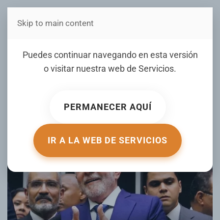
Skip to main content
Estás en Telenord Medios
Brasil promete represalia si
Puedes continuar navegando en esta versión
Estados Unidos aplica un
o visitar nuestra web de
Servicios
.
50% en aranceles
PERMANECER AQUÍ
ESCRITO POR LISTINDIARIO.COM EL
11 JULIO 2025
.
PUBLICADO EN
INTERNACIONALES
.
IR A LA WEB DE SERVICIOS