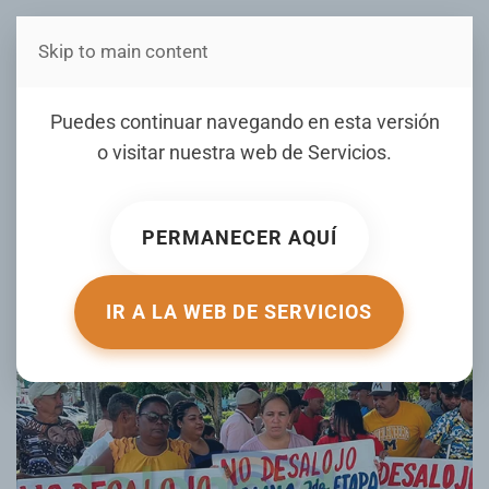
Skip to main content
Estás en Telenord Medios
Piquetean gobernación de
Puedes continuar navegando en esta versión
Duarte por posibles
o visitar nuestra web de
Servicios
.
desalojos en el sector Las
Colinas
PERMANECER AQUÍ
ESCRITO POR RAMON HERNANDEZ EL
03 JULIO 2025
.
PUBLICADO EN
LOCALES
.
IR A LA WEB DE SERVICIOS