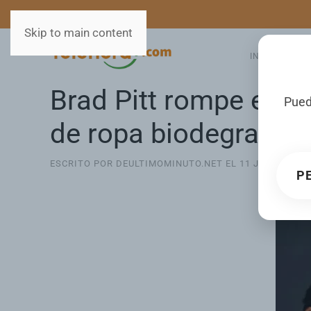
MEDIOS
SERVICIOS
Skip to main content
INICIO
GA
Brad Pitt rompe esqu
Pued
de ropa biodegradab
ESCRITO POR DEULTIMOMINUTO.NET EL
11 JUNIO 2025
P