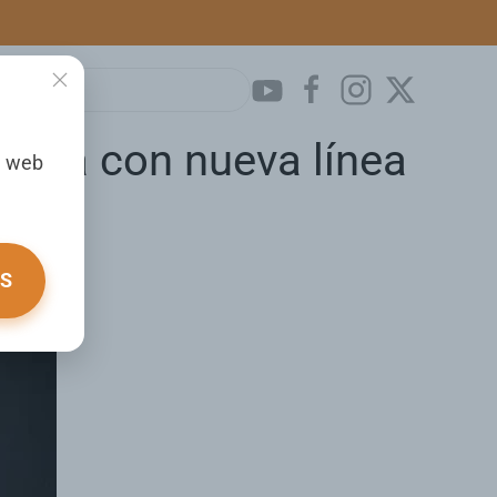
moda con nueva línea
a web
OS